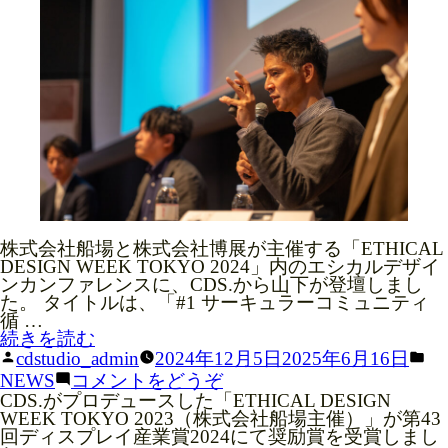
催
を
し
開
ま
催
し
し
た”
ま
の
し
た)
株式会社船場と株式会社博展が主催する「ETHICAL
DESIGN WEEK TOKYO 2024」内のエシカルデザイ
ンカンファレンスに、CDS.から山下が登壇しまし
た。 タイトルは、「#1 サーキュラーコミュニティ
循 …
“ETHICAL
続きを読む
DESIGN
投
カ
cdstudio_admin
2024年12月5日
2025年6月16日
WEEK
稿
テ
(ETHICAL
NEWS
コメントをどうぞ
TOKYO
者:
ゴ
DESIGN
CDS.がプロデュースした「ETHICAL DESIGN
2024
リ
WEEK
WEEK TOKYO 2023（株式会社船場主催）」が第43
に
ー:
TOKYO
回ディスプレイ産業賞2024にて奨励賞を受賞しまし
CDS.