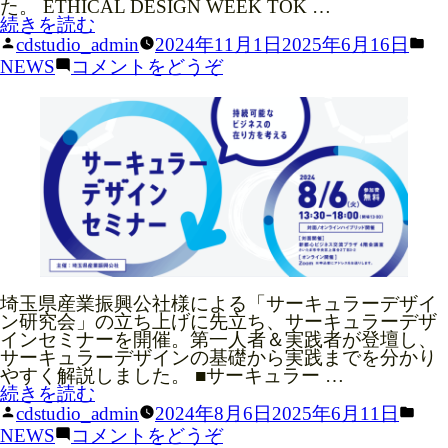
2024
た。 ETHICAL DESIGN WEEK TOK …
山
に
“第
続きを読む
下
CDS.
43
投
カ
cdstudio_admin
2024年11月1日
2025年6月16日
が
山
回
稿
テ
(第
NEWS
コメントをどうぞ
登
下
デ
者:
ゴ
43
壇
が
ィ
リ
回
し
登
ス
ー:
デ
ま
壇
プ
ィ
し
し
レ
ス
た”
ま
イ
プ
の
し
産
レ
た)
業
イ
賞
産
(2024)
業
に
賞
入
(2024)
賞
に
埼玉県産業振興公社様による「サーキュラーデザイ
VISION
し
入
ン研究会」の立ち上げに先立ち、サーキュラーデザ
ま
賞
インセミナーを開催。第一人者＆実践者が登壇し、
し
し
サーキュラーデザインの基礎から実践までを分かり
た”
ま
SERVICE
やすく解説しました。 ■サーキュラー …
の
し
“埼
続きを読む
た)
玉
投
カ
cdstudio_admin
2024年8月6日
2025年6月11日
県
稿
テ
(埼
NEWS
コメントをどうぞ
WORKS
産
者:
ゴ