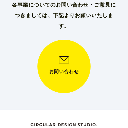
ジ
ュ
ノ
エ
し
各事業についてのお問い合わせ・ご意見に
ー
ミ
コ
送
ま
ス
ー
ノ
し
つきましては、下記よりお願いいたしま
し
り
の
ミ
た”
ま
実
ー
の
し
す。
現
の
た)
を
実
目
現
指
を
し
目
た
指
官
し
⺠
た
合
官
お問い合わせ
同
⺠
の
合
「地
同
域
の
CCU®
「地
プ
域
ロ
CCU®
ジ
プ
ェ
ロ
ク
ジ
ト」
ェ