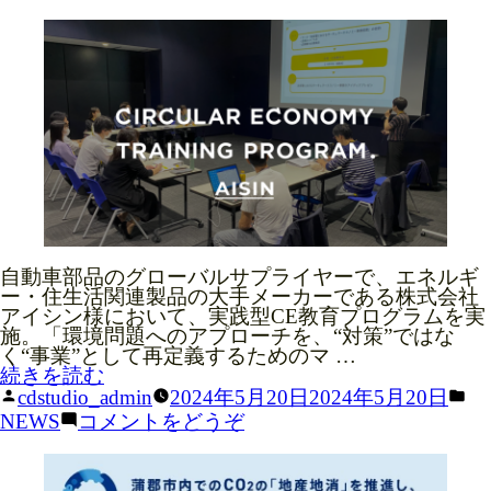
玉
業
リ
県
振
ー:
産
興
MEMBER
業
公
振
社
興
サ
公
PARTNER
ー
社
キ
サ
ュ
ー
ラ
キ
CONTACT
ー
ュ
デ
ラ
ザ
ー
イ
自動車部品のグローバルサプライヤーで、エネルギ
デ
ン
ー・住生活関連製品の大手メーカーである株式会社
ザ
セ
アイシン様において、実践型CE教育プログラムを実
イ
ミ
施。「環境問題へのアプローチを、“対策”ではな
ン
ナ
く“事業”として再定義するためのマ …
セ
ー
“株
続きを読む
ミ
の
式
投
カ
cdstudio_admin
2024年5月20日
2024年5月20日
ナ
企
会
稿
テ
ー
(株
NEWS
コメントをどうぞ
画・
社
者:
ゴ
の
式
運
ア
リ
企
会
営
イ
ー:
画・
社