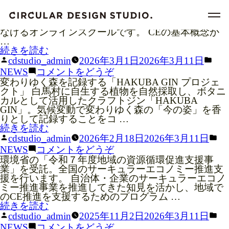
動画でサーキュラーエコノミーを学ぶe-learningサー
ビス「CIRCULAR ACADEMY」を公開しました。
サーキュラーエコノミーを​体系的に​学び、​実装へつ
な​げる​オンラインスクールです。 CEの基本概念か
…
“動
続きを読む
画
投
カ
cdstudio_admin
2026年3月1日
2026年3月11日
で
稿
テ
(動
NEWS
コメントをどうぞ
サ
者:
ゴ
画
変わりゆく森を記録する「HAKUBA GIN プロジェ
ー
リ
で
クト」 白馬村に自生する植物を自然採取し、ボタニ
キ
ー:
サ
カルとして活用したクラフトジン「HAKUBA
ュ
ー
GIN」。気候変動で変わりゆく森の「今の姿」を香
ラ
キ
りとして記録することをコ …
ー
ュ
“「HAKUBA
続きを読む
エ
ラ
GIN」
投
カ
cdstudio_admin
2026年2月18日
2026年3月11日
コ
ー
を
稿
テ
(「HAKUBA
NEWS
コメントをどうぞ
ノ
エ
発
者:
ゴ
GIN」
環境省の「令和７年度地域の資源循環促進支援事
ミ
コ
売
リ
を
業」を受託。全国のサーキュラーエコノミー推進支
ー
ノ
し
ー:
発
援を行います。 自治体・企業のサーキュラーエコノ
を
ミ
ま
売
ミー推進事業を推進してきた知見を活かし、地域で
学
ー
し
し
のCE推進を支援するためのプログラム …
ぶ
を
た”
ま
“環
続きを読む
「CIRCULAR
学
の
し
境
投
カ
ACADEMY」
cdstudio_admin
2025年11月2日
2026年3月11日
ぶ
た)
省
稿
テ
を
(環
「CIRCULAR
NEWS
コメントをどうぞ