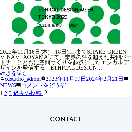
脂・
ム
本
グ
⽇
を
油
ラ
本
実
脂・
ム
特
施
⽇
を
殊
し
本
実
陶
ま
特
施
業・
し
殊
し
新
た”
陶
ま
東
の
業・
し
通
新
た)
2023年11月16日(木)～18日(土)までSHARE GREEN
信
東
MINAMI AOYAMAにて、業界の枠を超えた共創パー
（CDS.）
通
トナーとともに空間づくりを起点としたエシカルデ
4
信
ザインを発信する「ETHICAL DESIGN …
者
（CDS.）
“ETHICAL
続きを読む
に
4
DESIGN
投
cdstudio_admin
2023年11月19日
2024年2月21日
よ
者
WEEK
稿
(ETHICAL
NEWS
コメントをどうぞ
る
に
TOKYO
者:
DESIGN
投
サ
よ
1
2
3
過去の投稿
2023
WEEK
ー
る
を
稿
ー
TOKYO
キ
サ
プ
2023
ュ
の
ー
ロ
を
ラ
キ
デ
ペ
プ
ー
CONTACT
ュ
ュ
ロ
エ
ー
ラ
ー
デ
コ
ー
ス