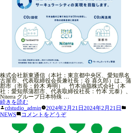
を
シ
運
ア
実
ン
営
イ
施
サ
を
シ
し
ー
実
ン
ま
キ
施
サ
し
ュ
し
ー
た”
ラ
ま
キ
の
ー
し
ュ
エ
た)
ラ
コ
ー
ノ
エ
ミ
コ
ー
ノ
実
ミ
践
株式会社新東通信（本社：東京都中央区、愛知県名
ー
の
古屋市、代表取締役会⻑兼社⻑：⾕ 喜久郎）は、蒲
実
た
郡市（市⻑：鈴⽊ 寿明）、⽵本油脂株式会社（本
践
め
社：愛知県蒲郡市、代表取締役社⻑：⽵本 元泰）、
の
の
Niterra グループ⽇本特殊 …
た
“蒲
教
続きを読む
め
郡
投
カ
育
cdstudio_admin
2024年2月21日
2024年2月21日
の
市・
稿
テ
プ
(蒲
教
NEWS
コメントをどうぞ
⽵
者:
ゴ
ロ
郡
育
本
リ
グ
市・
プ
油
ー:
ラ
⽵
ロ