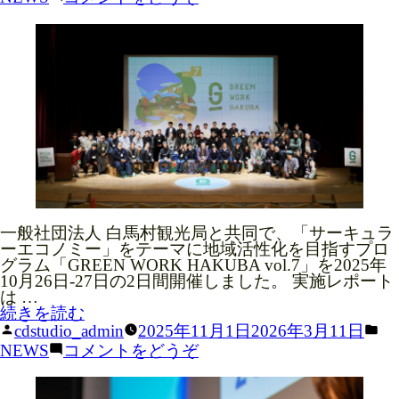
「令
者:
ゴ
公
境
ACADEMY」
和
リ
開”
省
を
７
ー:
の
「令
公
年
和
開)
度
７
地
年
域
度
の
地
資
域
源
の
循
資
環
源
促
循
進
環
支
一般社団法人 白馬村観光局と共同で、「サーキュラ
促
援
ーエコノミー」をテーマに地域活性化を目指すプロ
進
事
グラム「GREEN WORK HAKUBA vol.7」を2025年
支
業」
10月26日-27日の2日間開催しました。 実施レポート
援
を
は …
事
実
“GREEN
続きを読む
業」
施”
WORK
投
カ
cdstudio_admin
2025年11月1日
2026年3月11日
を
の
HAKUBA
稿
テ
実
(GREEN
NEWS
コメントをどうぞ
vol.7
者:
ゴ
施)
WORK
を
リ
HAKUBA
開
ー:
vol.7